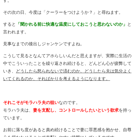
す。
その次の日、今度は「クーラーをつけようか？」と尋ねます。
すると
「聞かれる前に快適な温度にしておこうと思わないのか」
と
言われます。
見事なまでの後出しジャンケンですよね。
こうして見るとなんてアホらしいんだと思えますが、実際に生活の
中でこういったことを繰り返され続けると、どんどん心が疲弊して
いき、
どうしたら怒られないで済むのか、どうしたら夫は気分よく
いてくれるのか、そればかりを考えるようになります。
それこそがモラハラ夫の狙い
なのです。
モラハラ夫は、
妻を支配し、コントロールしたいという欲求
を持っ
ています。
お前に落ち度があると責め続けることで妻に罪悪感を抱かせ、自尊