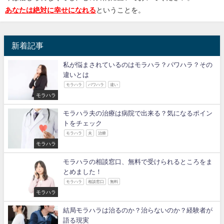
あなたは絶対に幸せになれる
ということを。
新着記事
私が悩まされているのはモラハラ？パワハラ？その
違いとは
モラハラ
パワハラ
違い
モラハラ
モラハラ夫の治療は病院で出来る？気になるポイン
トをチェック
モラハラ
夫
治療
モラハラ
モラハラの相談窓口、無料で受けられるところをま
とめました！
モラハラ
相談窓口
無料
モラハラ
結局モラハラは治るのか？治らないのか？経験者が
語る現実